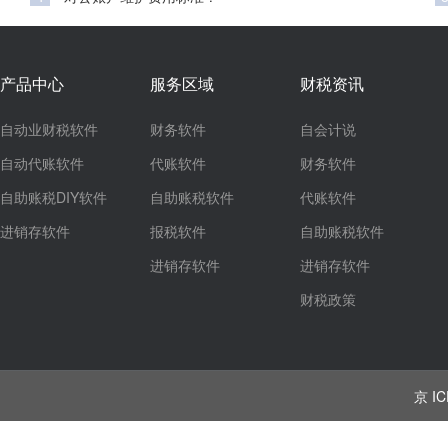
产品中心
服务区域
财税资讯
自动业财税软件
财务软件
自会计说
自动代账软件
代账软件
财务软件
自助账税DIY软件
自助账税软件
代账软件
进销存软件
报税软件
自助账税软件
进销存软件
进销存软件
财税政策
京 IC