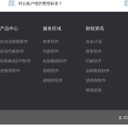
4
对公账户维护费用标准？
产品中心
服务区域
财税资讯
自动业财税软件
财务软件
自会计说
自动代账软件
代账软件
财务软件
自助账税DIY软件
自助账税软件
代账软件
进销存软件
报税软件
自助账税软件
进销存软件
进销存软件
财税政策
京 IC