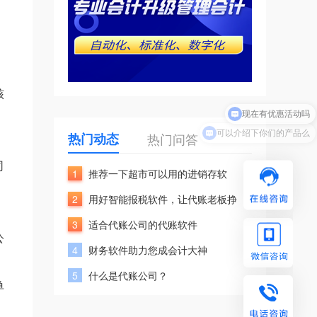
。
核
现在有优惠活动吗
可以介绍下你们的产品么
热门动态
热门问答
司
1
推荐一下超市可以用的进销存软
2
用好智能报税软件，让代账老板挣
3
适合代账公司的代账软件
公
4
财务软件助力您成会计大神
5
什么是代账公司？
单