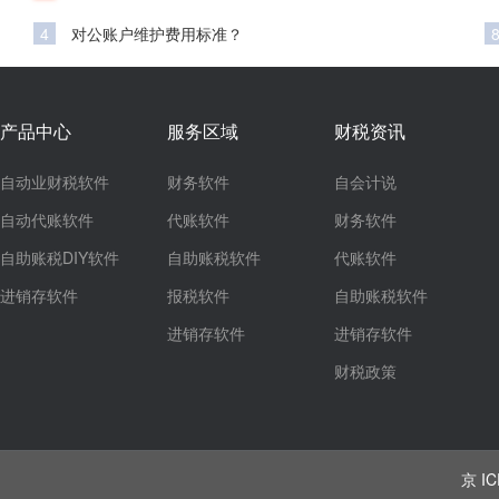
4
对公账户维护费用标准？
产品中心
服务区域
财税资讯
自动业财税软件
财务软件
自会计说
自动代账软件
代账软件
财务软件
自助账税DIY软件
自助账税软件
代账软件
进销存软件
报税软件
自助账税软件
进销存软件
进销存软件
财税政策
京 IC