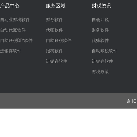
产品中心
服务区域
财税资讯
自动业财税软件
财务软件
自会计说
自动代账软件
代账软件
财务软件
自助账税DIY软件
自助账税软件
代账软件
进销存软件
报税软件
自助账税软件
进销存软件
进销存软件
财税政策
京 IC