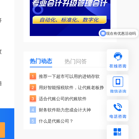
将
现在有优惠活动吗
可以介绍下你们的产品么
度
热门动态
热门问答
1
推荐一下超市可以用的进销存软
随
2
用好智能报税软件，让代账老板挣
3
适合代账公司的代账软件
4
财务软件助力您成会计大神
5
什么是代账公司？