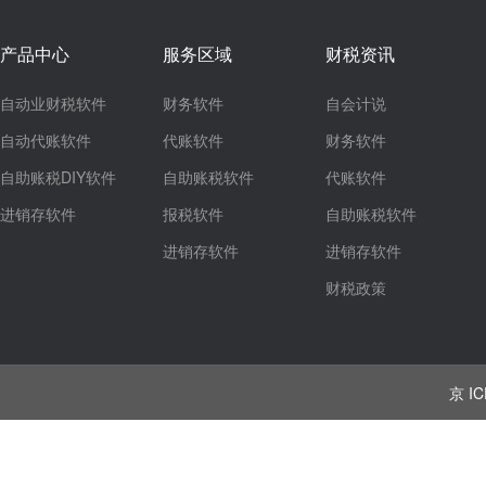
产品中心
服务区域
财税资讯
自动业财税软件
财务软件
自会计说
自动代账软件
代账软件
财务软件
自助账税DIY软件
自助账税软件
代账软件
进销存软件
报税软件
自助账税软件
进销存软件
进销存软件
财税政策
京 IC