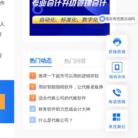
操作
现在有优惠活动吗
可以介绍下你们的产品么
人
管
程
热门动态
热门问答
1
推荐一下超市可以用的进销存软
2
用好智能报税软件，让代账老板挣
3
适合代账公司的代账软件
4
财务软件助力您成会计大神
5
什么是代账公司？