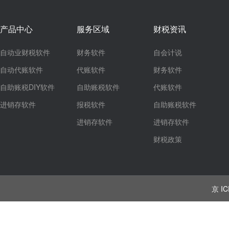
产品中心
服务区域
财税资讯
自动业财税软件
财务软件
自会计说
自动代账软件
代账软件
财务软件
自助账税DIY软件
自助账税软件
代账软件
进销存软件
报税软件
自助账税软件
进销存软件
进销存软件
财税政策
京 IC