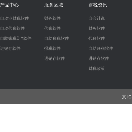
产品中心
服务区域
财税资讯
自动业财税软件
财务软件
自会计说
自动代账软件
代账软件
财务软件
自助账税DIY软件
自助账税软件
代账软件
进销存软件
报税软件
自助账税软件
进销存软件
进销存软件
财税政策
京 IC