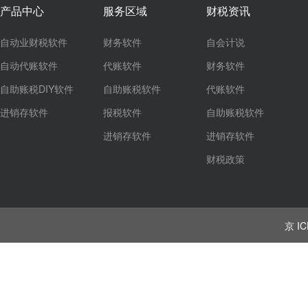
产品中心
服务区域
财税资讯
自动业财税软件
财务软件
自会计说
自动代账软件
代账软件
财务软件
自助账税DIY软件
自助账税软件
代账软件
进销存软件
报税软件
自助账税软件
进销存软件
进销存软件
财税政策
京 IC