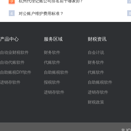
3
杭州代理记账公司排名前十哪家好?
4
对公账户维护费用标准？
产品中心
服务区域
财税资讯
自动业财税软件
财务软件
自会计说
自动代账软件
代账软件
财务软件
自助账税DIY软件
自助账税软件
代账软件
进销存软件
报税软件
自助账税软件
进销存软件
进销存软件
财税政策
京 IC