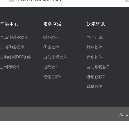
产品中心
服务区域
财税资讯
自动业财税软件
财务软件
自会计说
自动代账软件
代账软件
财务软件
自助账税DIY软件
自助账税软件
代账软件
进销存软件
报税软件
自助账税软件
进销存软件
进销存软件
财税政策
京 IC