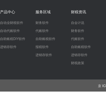
产品中心
服务区域
财税资讯
自动业财税软件
财务软件
自会计说
自动代账软件
代账软件
财务软件
自助账税DIY软件
自助账税软件
代账软件
进销存软件
报税软件
自助账税软件
进销存软件
进销存软件
财税政策
京 IC