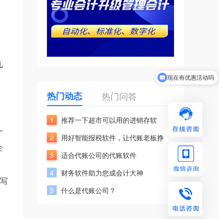
几
现在有优惠活动吗
可以介绍下你们的产品么
热门动态
热门问答
。
1
推荐一下超市可以用的进销存软
一
2
用好智能报税软件，让代账老板挣
企
3
适合代账公司的代账软件
4
财务软件助力您成会计大神
填写
5
什么是代账公司？