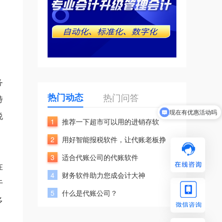
务
热门动态
热门问答
特
现在有优惠活动吗
说
1
推荐一下超市可以用的进销存软
2
用好智能报税软件，让代账老板挣
3
适合代账公司的代账软件
在
4
财务软件助力您成会计大神
于
5
什么是代账公司？
多