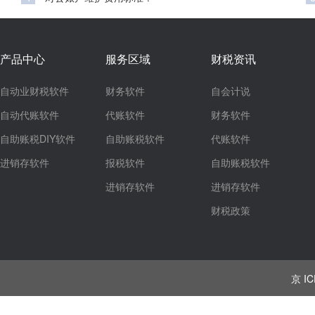
产品中心
服务区域
财税资讯
自动业财税软件
财务软件
自会计说
自动代账软件
代账软件
财务软件
自助账税DIY软件
自助账税软件
代账软件
进销存软件
报税软件
自助账税软件
进销存软件
进销存软件
财税政策
京 IC