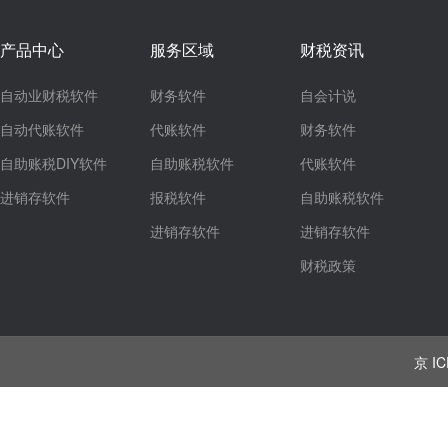
产品中心
服务区域
财税资讯
自动业财税软件
财务软件
自会计说
自动代账软件
代账软件
财务软件
自助账税DIY软件
自助账税软件
代账软件
进销存软件
报税软件
自助账税软件
进销存软件
进销存软件
财税政策
京 IC