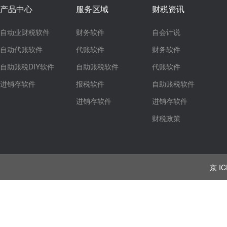
产品中心
服务区域
财税资讯
自动业财税软件
财务软件
自会计说
自动代账软件
代账软件
财务软件
自助账税DIY软件
自助账税软件
代账软件
进销存软件
报税软件
自助账税软件
进销存软件
进销存软件
财税政策
京 IC