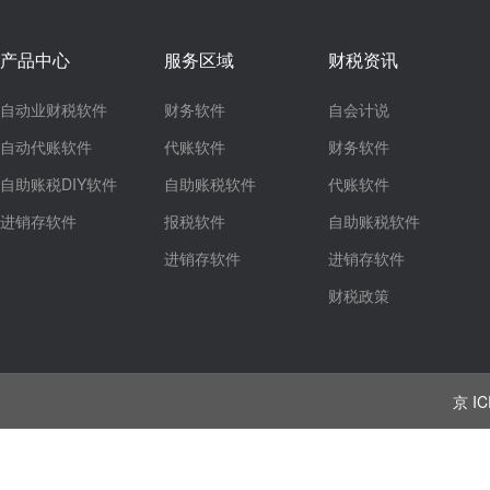
产品中心
服务区域
财税资讯
自动业财税软件
财务软件
自会计说
自动代账软件
代账软件
财务软件
自助账税DIY软件
自助账税软件
代账软件
进销存软件
报税软件
自助账税软件
进销存软件
进销存软件
财税政策
京 IC