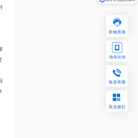
时
审
时
业
旅