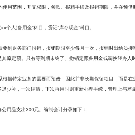
金的使用范围，开支权限，领款、报精手续及报销期限，并在预借
(××个人)备用金”科目，贷记“库存现金”科目。
金后要到财务部门报销，报销期限至少每月一次，报铺时出纳员接
足其原定额。只有等到期末终了、撤销定额备用金或调换经办人
般系根据特定业务的需要而预借，因此并非长期保留项目，而是在
多退少补，一次结清，下次再用时则重新办理手续，管理上与差
公用品支出300元。编制会计分录如下：