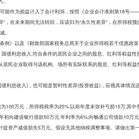
入。
上可能作为损益计入了会计利润，按照《企业会计准则第18号—
异”，在未来期间无法转回，应该归为“永久性差异”，在所得税预
调减。
施条例》以及《财政部国家税务总局关于企业所得税若干优惠政策
包括：国债利息收入;符合条件的居民企业之间的股息、红利等权益性
业从居民企业取得与该机构、场所有实际联系的股息、红利等权益
国债利息收入)，也可能是暂时性差异(投资收益)，应视具体情况
为100万元，所得税税率为25%.以前年度未弥补亏损15万;其中
年初向建设银行借款50万元.年利率为6%;向畅通公司借款10万
还计提资产减值损失5万元。假设无其他纳税调整事项。请做出第