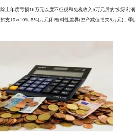
扣除上年度亏损15万元以度不征税和免税收入5万元后的“实际利
支10×(10%-6%)万元]和暂时性差异(资产减值损失5万元)，季