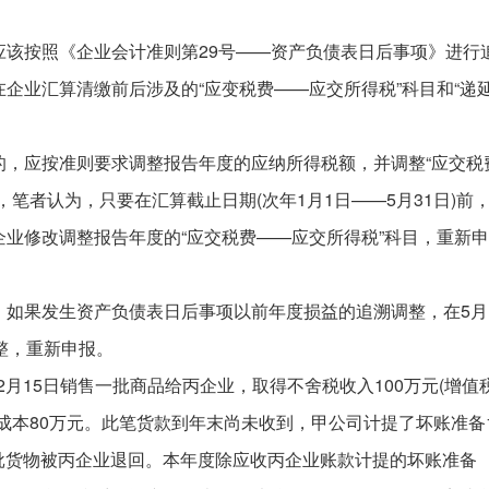
应该按照《企业会计准则第29号——资产负债表日后事项》进行
企业汇算清缴前后涉及的“应变税费——应交所得税”科目和“递
。
的，应按准则要求调整报告年度的应纳所得税额，并调整“应交税
笔者认为，只要在汇算截止日期(次年1月1日——5月31日)前
业修改调整报告年度的“应交税费——应交所得税”科目，重新
，如果发生资产负债表日后事项以前年度损益的追溯调整，在5月
整，重新申报。
2月15日销售一批商品给丙企业，取得不舍税收入100万元(增值
成本80万元。此笔货款到年末尚未收到，甲公司计提了坏账准备
，本批货物被丙企业退回。本年度除应收丙企业账款计提的坏账准备