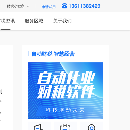
13611382429
财税小程序
财税资讯
服务区域
关于我们
自动财税 智慧经营
利
许
。
业