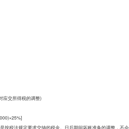
对应交所得税的调整)
00)×25%]
，是按税法规定要求交纳的税金。日后期间坏账准备的调整，不