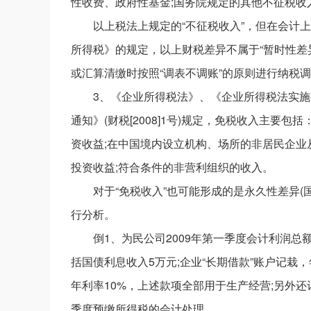
性收费、政府性基金;国务院规定的其他不征税收
以上税法上规定的“不征税收入”，但在会计
所得税》的规定，以上财税差异不属于“暂时性差
或汇算清缴时按照“调表不调账”的原则进行纳税
3、《企业所得税法》、《企业所得税法实
通知》(财税[2008]1号)规定，免税收入主要
资收益;在中国境内设立机构、场所的非居民企
投资收益;符合条件的非营利组织的收入。
对于“免税收入”也可能形成的是永久性差异(
行分析。
倒1、为民公司2009年第一季度会计利润总额
括国债利息收入5万元;企业“长期借款”账户记栽，
年利率10%，上述款项全部用于生产经营;另外
季度预缴所得税的会计处理。