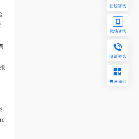
追
延
费
，
申报
税
10