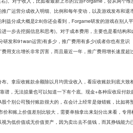
右)。对于收入，比如看最新上市的云游Forgame，会从两个维
n的推广运营分成收入明细、比例和每年变动，以及游戏发布和退
益分成大概是2:8(你还会看到，Forgame研发的游戏在别人
后进一步去挖掘信息和思考)。对于成本费用，主要也是看结构和
要分研发和91wan运营)有多少，推广费用有多少(或者你也有意识
的推广费用支出增长非常厉害，而且最近一年，推广费用增长速度超
分布。拿应收账款余额除以月均营业收入，看应收账款到底大致
不靠谱，无法掂量也可以知道一下有个底。现金+各种应收应付款
A股个别公司预付账款很大的，在会计上经常是做错账，比如将
的市价和账上价值差别比较大，需要单独拿出来划分出来看，专用
以视为低价值或无价值资产，因为卖出去不值钱，而其挣钱能力