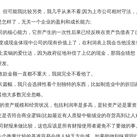
一。但可能我比较另类，我几乎从来不看;因为上市公司相对守法，
怎样了，无关一个企业的盈利和成长能力;
公司的核心能力，它所产生的一次性后果已经反映在资产负债表了(
已经变成现金体现中公司的现有价值上了，在利润表上我会当他没发
股上卖锅的爱仕达，因为政府征地补偿了上亿的现金，那我会猜想
研发。
应收款金额一直都不重大，我就完全不看他了。
的长篇幅，我只会选择性看个别独特的东西，比如制造业中的折旧
其他大多数完全忽略。
司的资产规模和经营状况，包括利润率是多高，是轻资产还是重资
支是否符合商业逻辑(比如最近有人质疑中银绒业的存货高到让人
公司财报来做比较，这也应该是所有财报使用者避免不了要做的事
一个衡量比较的基准容易会使人缺乏方向感，如果能做到纵观同