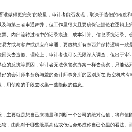
看谁做得更完美”的较量，审计者能否发现，取决于造假的程度
以及与第三者串通舞弊，但工作量很大且要确保证据链在逻辑上
发票、内部流转过程中的记录痕迹、成本计算、信息系统记录、
交易方或与客户或供应商串通，要虚构所有东西并保持逻辑一致
法回头去造假。理论上，审计者也可以无限深入调查，但出于审
单位的反抗等原因，审计者无法像警察办案一样去侦察，只能达
是好的会计师事务所与差的会计师事务所的区别所在;做空机构有
段，用侦察的手段去收集一些隐蔽的信息。
。
报，主要就是想自己来掂量和判断一个公司的绝对估值，将市值
比较，由此对于哪些股票高估或低估会形成你自己心里的看法。