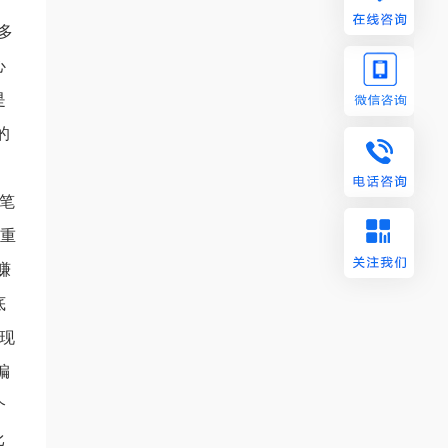
多
心
是
的
笔
不重
赚
底
现
编
个
比