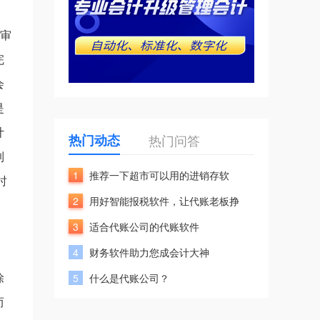
和审
完
会
是
计
热门动态
热门问答
到
1
推荐一下超市可以用的进销存软
时
2
用好智能报税软件，让代账老板挣
3
适合代账公司的代账软件
4
财务软件助力您成会计大神
除
5
什么是代账公司？
而