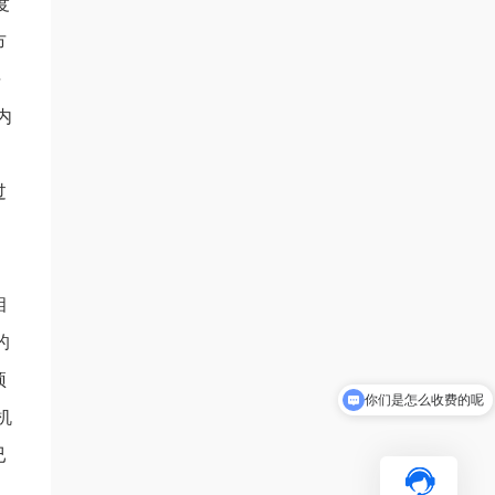
度
市
平
内
过
相
的
预
你们是怎么收费的呢
机
已