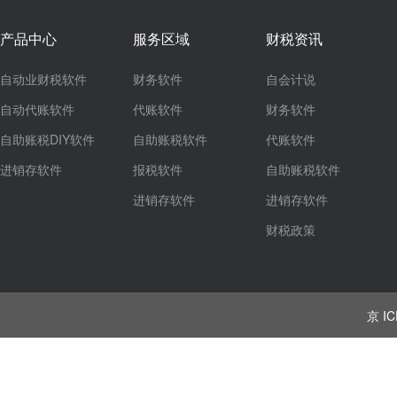
产品中心
服务区域
财税资讯
自动业财税软件
财务软件
自会计说
自动代账软件
代账软件
财务软件
自助账税DIY软件
自助账税软件
代账软件
进销存软件
报税软件
自助账税软件
进销存软件
进销存软件
财税政策
京 IC