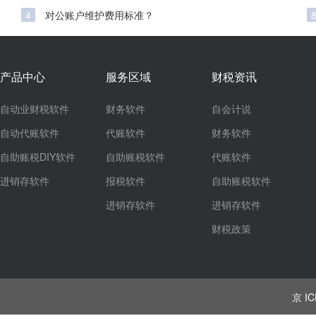
4
对公账户维护费用标准？
产品中心
服务区域
财税资讯
自动业财税软件
财务软件
自会计说
自动代账软件
代账软件
财务软件
自助账税DIY软件
自助账税软件
代账软件
进销存软件
报税软件
自助账税软件
进销存软件
进销存软件
财税政策
京 IC