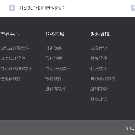
4
对公账户维护费用标准？
产品中心
服务区域
财税资讯
自动业财税软件
财务软件
自会计说
自动代账软件
代账软件
财务软件
自助账税DIY软件
自助账税软件
代账软件
进销存软件
报税软件
自助账税软件
进销存软件
进销存软件
财税政策
京 IC