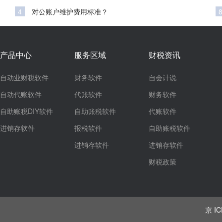
4
对公账户维护费用标准？
产品中心
服务区域
财税资讯
自动业财税软件
财务软件
自会计说
自动代账软件
代账软件
财务软件
自助账税DIY软件
自助账税软件
代账软件
进销存软件
报税软件
自助账税软件
进销存软件
进销存软件
财税政策
京 IC