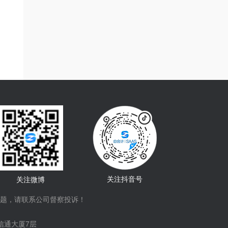
关注抖音号
关注微博
题，请联系公司督察投诉！
信通大厦7层