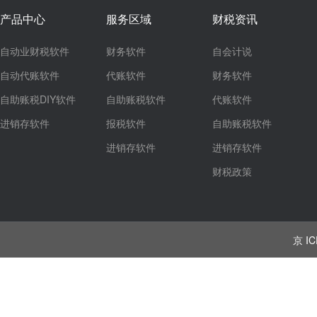
产品中心
服务区域
财税资讯
自动业财税软件
财务软件
自会计说
自动代账软件
代账软件
财务软件
自助账税DIY软件
自助账税软件
代账软件
进销存软件
报税软件
自助账税软件
进销存软件
进销存软件
财税政策
京 IC