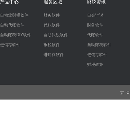
产品中心
服务区域
财税资讯
自动业财税软件
财务软件
自会计说
自动代账软件
代账软件
财务软件
自助账税DIY软件
自助账税软件
代账软件
进销存软件
报税软件
自助账税软件
进销存软件
进销存软件
财税政策
京 IC