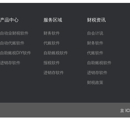
产品中心
服务区域
财税资讯
自动业财税软件
财务软件
自会计说
自动代账软件
代账软件
财务软件
自助账税DIY软件
自助账税软件
代账软件
进销存软件
报税软件
自助账税软件
进销存软件
进销存软件
财税政策
京 IC