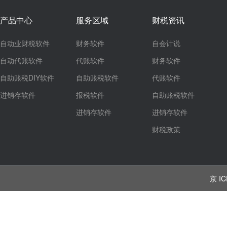
产品中心
服务区域
财税资讯
自动业财税软件
财务软件
自会计说
自动代账软件
代账软件
财务软件
自助账税DIY软件
自助账税软件
代账软件
进销存软件
报税软件
自助账税软件
进销存软件
进销存软件
财税政策
京 IC