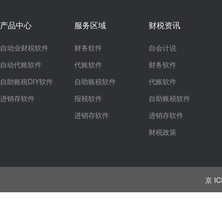
产品中心
服务区域
财税资讯
自动业财税软件
财务软件
自会计说
自动代账软件
代账软件
财务软件
自助账税DIY软件
自助账税软件
代账软件
进销存软件
报税软件
自助账税软件
进销存软件
进销存软件
财税政策
京 IC