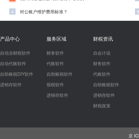
4
对公账户维护费用标准？
产品中心
服务区域
财税资讯
自动业财税软件
财务软件
自会计说
自动代账软件
代账软件
财务软件
自助账税DIY软件
自助账税软件
代账软件
进销存软件
报税软件
自助账税软件
进销存软件
进销存软件
财税政策
京 IC