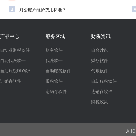
4
对公账户维护费用标准？
产品中心
服务区域
财税资讯
自动业财税软件
财务软件
自会计说
自动代账软件
代账软件
财务软件
自助账税DIY软件
自助账税软件
代账软件
进销存软件
报税软件
自助账税软件
进销存软件
进销存软件
财税政策
京 IC