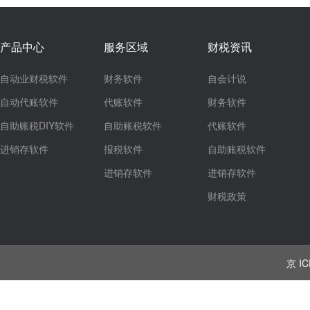
产品中心
服务区域
财税资讯
自动业财税软件
财务软件
自会计说
自动代账软件
代账软件
财务软件
自助账税DIY软件
自助账税软件
代账软件
进销存软件
报税软件
自助账税软件
进销存软件
进销存软件
财税政策
京 IC