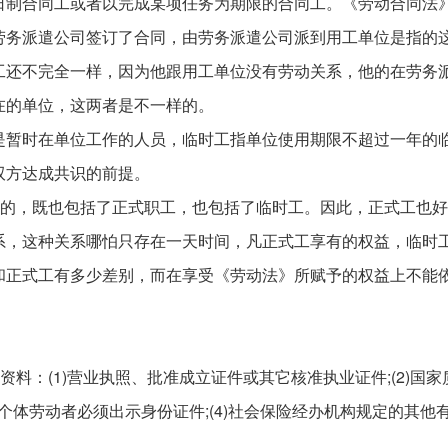
日制合同工或者以完成某项任务为期限的合同工。《劳动合同法
劳务派遣公司签订了合同，由劳务派遣公司派到用工单位是指的
工还不完全一样，因为他跟用工单位没有劳动关系，他的在劳务
在的单位，这两者是不一样的。
是暂时在单位工作的人员，临时工指单位使用期限不超过一年的
双方达成共识的前提。
泛的，既也包括了正式职工，也包括了临时工。因此，正式工也
系，这种关系哪怕只存在一天时间，凡正式工享有的权益，临时
和正式工有多少差别，而在享受《劳动法》所赋予的权益上不能
资料：(1)营业执照、批准成立证件或其它核准执业证件;(2)国家
)个体劳动者必须出示身份证件;(4)社会保险经办机构规定的其他