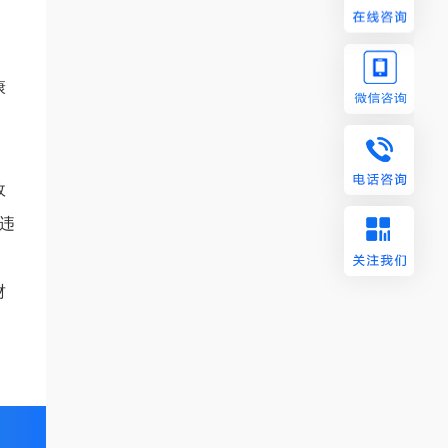
康
政
违
财