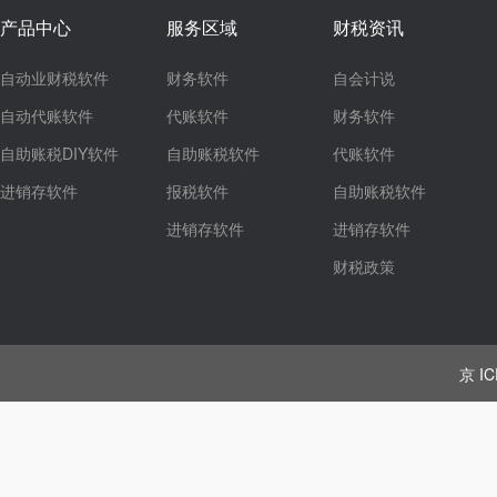
产品中心
服务区域
财税资讯
自动业财税软件
财务软件
自会计说
自动代账软件
代账软件
财务软件
自助账税DIY软件
自助账税软件
代账软件
进销存软件
报税软件
自助账税软件
进销存软件
进销存软件
财税政策
京 IC