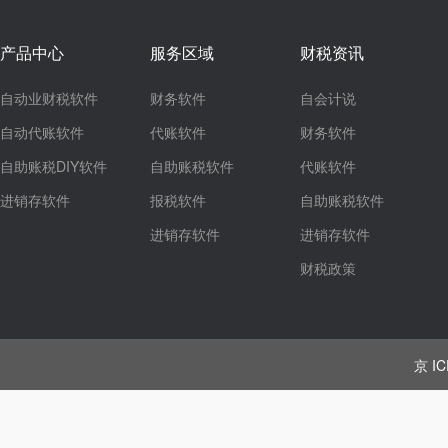
产品中心
服务区域
财税资讯
自动业财税软件
财务软件
自会计说
自动代账软件
代账软件
财务软件
自助账税DIY软件
自助账税软件
代账软件
进销存软件
报税软件
自助账税软件
进销存软件
进销存软件
财税政策
京 IC