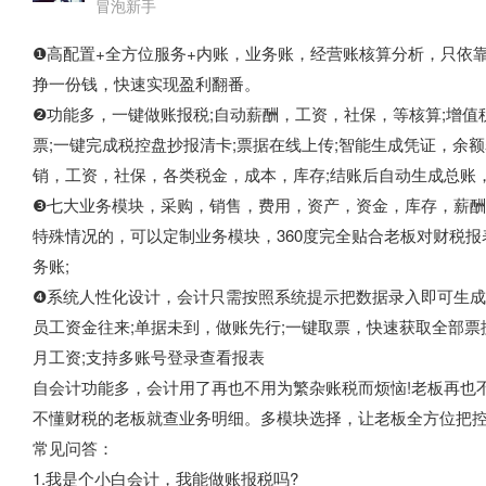
冒泡新手
❶高配置+全方位服务+内账，业务账，经营账核算分析，只依
挣一份钱，快速实现盈利翻番。
❷功能多，一键做账报税;自动薪酬，工资，社保，等核算;增值
票;一键完成税控盘抄报清卡;票据在线上传;智能生成凭证，余
销，工资，社保，各类税金，成本，库存;结账后自动生成总账，明
❸七大业务模块，采购，销售，费用，资产，资金，库存，薪酬
特殊情况的，可以定制业务模块，360度完全贴合老板对财税
务账;
❹系统人性化设计，会计只需按照系统提示把数据录入即可生成
员工资金往来;单据未到，做账先行;一键取票，快速获取全部票
月工资;支持多账号登录查看报表
自会计功能多，会计用了再也不用为繁杂账税而烦恼!老板再也
不懂财税的老板就查业务明细。多模块选择，让老板全方位把
常见问答：
1.我是个小白会计，我能做账报税吗?