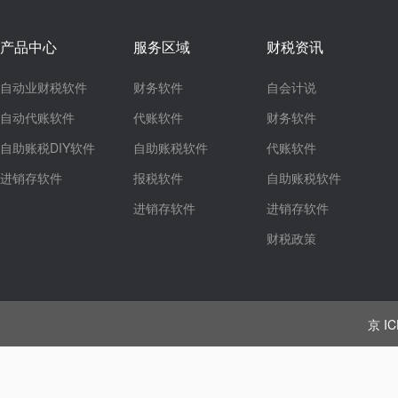
产品中心
服务区域
财税资讯
自动业财税软件
财务软件
自会计说
自动代账软件
代账软件
财务软件
自助账税DIY软件
自助账税软件
代账软件
进销存软件
报税软件
自助账税软件
进销存软件
进销存软件
财税政策
京 IC