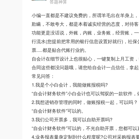
答题神算
小编一直都是不建议免费的，所谓羊毛出在羊身上，
欺瞒，不敢夸大，都是本着诚实经营的态度，对待客
功能更是没话说，外账，内账，业务账，经营账，一
行流水(您提前把常用的银行信息设置好就行)，社
票.....都是贴合代账行业的。
自会计在细节设计上也很贴心，一键复制上月工资，
合同这些都没问题哦，请您给自会计一点信任，拿起
常见问答：
1.我是个小白会计，我能做账报税吗?
“自会计财务软件”小白会计也可以驾驭的一款软件，
2.我想进销存管理的同时，做账报税一起，可以吗 ?
“自会计财务软件”可以的。
3.我们公司开票多，我可以自助开票吗?
“自会计财务软件”可以的，不光自助开票，您都可
4.业务报表量身定制到什么程度呢?公司对采购报表