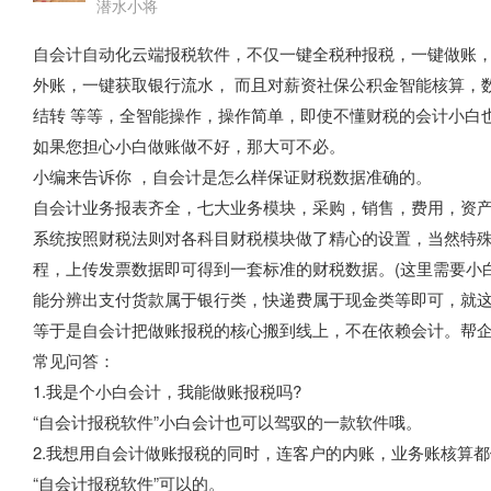
潜水小将
自会计自动化云端报税软件，不仅一键全税种报税，一键做账
外账，一键获取银行流水， 而且对薪资社保公积金智能核算，
结转 等等，全智能操作，操作简单，即使不懂财税的会计小白
如果您担心小白做账做不好，那大可不必。
小编来告诉你 ，自会计是怎么样保证财税数据准确的。
自会计业务报表齐全，七大业务模块，采购，销售，费用，资
系统按照财税法则对各科目财税模块做了精心的设置，当然特
程，上传发票数据即可得到一套标准的财税数据。(这里需要小
能分辨出支付货款属于银行类，快递费属于现金类等即可，就这
等于是自会计把做账报税的核心搬到线上，不在依赖会计。帮
常见问答：
1.我是个小白会计，我能做账报税吗?
“自会计报税软件”小白会计也可以驾驭的一款软件哦。
2.我想用自会计做账报税的同时，连客户的内账，业务账核算都
“自会计报税软件”可以的。