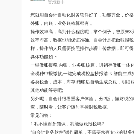
冒泡新手
您就用自会计自动化财务软件好了，功能齐全，价格
外账，内账，业务账核算都有 。
操作效率高，高到什么程度呢，举个例子，您原来3
效率即高，数据也能保证准确。自会计是把做账报税
样，操作的人只需要按照操作步骤上传数据，即可得
具体功能如下;
一键做账报税;内账，业务账核算，进销存做账一体
全税种申报缴款;一键完成税控盘抄报清卡;智能生成
各类税金，成本，库存;结账后自动生成总账，明细
其他功能等等吧;
另外呢，自会计很看重客户体验， 分2版，懂财税
查，随时看，让客户随时掌控财税数据。
常见问答：
1.我不懂财务知识，我能做账报税吗?
“自会计财务软件”操作简单，不需要您有专业的财务