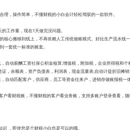
合理，操作简单，不懂财税的小白会计轻松驾驭的一款软件。
天的工作量，现在1天做完没问题。
的核心搬移到线上，不再依赖人工传统做账模式。好比生产流水线
到一套统一标准的账套。
化，自动薪酬工资社保公积金核算;增值税，附加税，企业所得税和个
凭证，余额表，资产负债表，利润表，现金流量表;自动计提折旧摊销
账，自动匹配客户，供应商，员工等资金往来户，进销存做账报税一
的客户看财税账，不懂财税的客户看业务账，支持多账户登录查看，随
知识 ，即使您是个财税小白也是可以的哦。