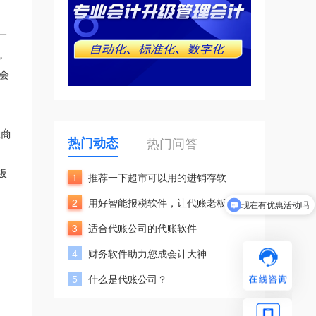
一
，
会
工商
热门动态
热门问答
板
1
推荐一下超市可以用的进销存软
2
用好智能报税软件，让代账老板挣
现在有优惠活动吗
3
适合代账公司的代账软件
4
财务软件助力您成会计大神
5
什么是代账公司？