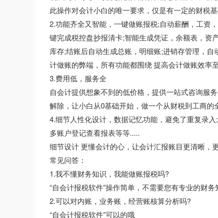
此操作对会计小白的唯一要求，仅是有一定的财税基
2.功能齐全又智能，一键做账报税;自动薪酬，工资
键完成税控盘抄报清卡;智能生成凭证，余额表，资
库存;结账后自动生成总账，明细账;进销存管理，自
计做账的弊端，所有功能都围绕 提高会计做账效率至
3.费用低，服务全
自会计提供想象不到的低价格，提供一站式咨询服务
解除，让小白从0基础开始，做一个从财税到工商的
4.细节人性化设计，数据记忆功能，避免了重复录入
多账户登记查看报表等等.....
细节设计 更懂会计的心，让会计汇报账目更清晰，
常见问答：
1.我不懂财务知识，我能做账报税吗?
“自会计报税软件”操作简单，不需要您有专业的财务
2.可以对内账，业务账，经营账核算分析吗?
“自会计报税软件”可以的哦