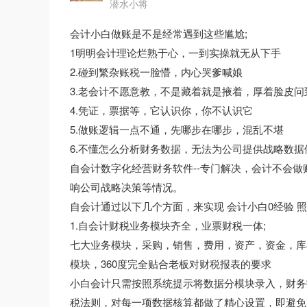
潜水小将
会计小白做账是不是经常遇到这些尴尬;
1明明会计理论烂熟于心，一到实操就无从下手
2.碰到繁杂账税一脸懵，内心哭爹喊娘
3.老会计不愿意教，不是藏着就是掖着，厚着脸皮
4.凭证，票据等，它认识你，你不认识它
5.做账逻辑一点不通，先哪步在哪步，混乱不堪
6.不懂怎么分析财务数据，无法为公司提供战略数
自会计数字化经营财务软件--专门解决，会计不会
响公司战略决策等情况。
自会计通过以下几个方面，来实现 会计小白0经验 
1.自会计财税业务模块齐全，业票财税一体;
七大业务模块，采购，销售，费用，资产，资金，库
模块，360度完全贴合老板对财税报表的要求
小白会计只需按照系统提示将数据分模块录入，财务
税法则，对每一项数据核算都做了精心设置，即避免