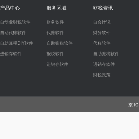
产品中心
服务区域
财税资讯
自动业财税软件
财务软件
自会计说
自动代账软件
代账软件
财务软件
自助账税DIY软件
自助账税软件
代账软件
进销存软件
报税软件
自助账税软件
进销存软件
进销存软件
财税政策
京 IC