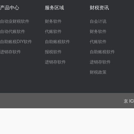
产品中心
服务区域
财税资讯
自动业财税软件
财务软件
自会计说
自动代账软件
代账软件
财务软件
自助账税DIY软件
自助账税软件
代账软件
进销存软件
报税软件
自助账税软件
进销存软件
进销存软件
财税政策
京 IC