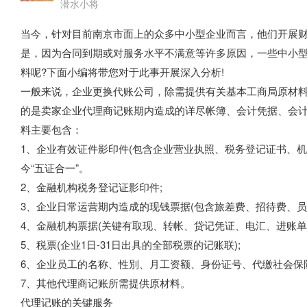
潜水小将
当今，针对目前南京市面上的众多中小型企业而言，他们开展
是，因为合同到期或对服务水平不满意等许多原因，一些中小
料呢?下面小编将带您对于此事开展深入分析!
一般来说，企业更换代账公司，除需提供有关基本工商局原材
的是卖家企业代理商记账期内造成的详尽帐簿、会计凭据、会
料主要包含：
1、企业有效证件影印件(包含企业营业执照、税务登记证书、
今“五证合一”。
2、金融机构税务登记证影印件;
3、企业日常运营期内造成的现钱票据(包含旅差费、招待费、员
4、金融机构票据(关键有取现、转帐、贷记凭证、电汇、进账单
5、税票(企业1日-31日出具的全部税票的记账联);
6、企业员工的名称、性別、月工资额、身份证号、代缴社会保
7、其他代理商记账所需提供原材料。
代理记账的关键服务