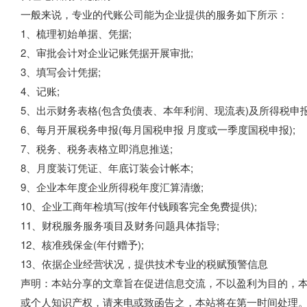
一般来说，专业的代账公司能为企业提供的服务如下所示：
1、梳理初始单据、凭据;
2、审批会计对企业记账凭据开展审批;
3、填写会计凭据;
4、记账;
5、出示财务表格(包含负债表、本年利润、现流表)及所得税申报
6、每月开展税务申报(每月国税申报 月度或一季度国税申报);
7、税务、税务表格立即消息推送;
8、月度装订凭证、年底订装会计帐本;
9、企业本年度企业所得税年度汇算清缴;
10、企业工商年检填写(按年付钱顾客完全免费提供);
11、财税服务服务项目及财务问题具体指导;
12、核准残保金(年付赠予);
13、依据企业经营状况，提供技术专业的税赋预警信息
声明：本站分享的文章旨在促进信息交流，不以盈利为目的，
或个人知识产权，请来电或致函告之，本站将在第一时间处理