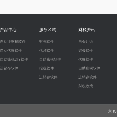
产品中心
服务区域
财税资讯
自动业财税软件
财务软件
自会计说
自动代账软件
代账软件
财务软件
自助账税DIY软件
自助账税软件
代账软件
进销存软件
报税软件
自助账税软件
进销存软件
进销存软件
财税政策
京 IC