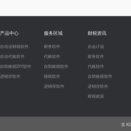
产品中心
服务区域
财税资讯
自动业财税软件
财务软件
自会计说
自动代账软件
代账软件
财务软件
自助账税DIY软件
自助账税软件
代账软件
进销存软件
报税软件
自助账税软件
进销存软件
进销存软件
财税政策
京 IC